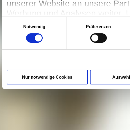
unserer Website an unsere Partn
Werbung und Analysen weiter. U
Einwilligungsauswahl
Informationen möglicherweise 
Notwendig
Präferenzen
die Sie ihnen bereitgestellt hab
Nutzung der Dienste gesammelt
Nur notwendige Cookies
Auswahl